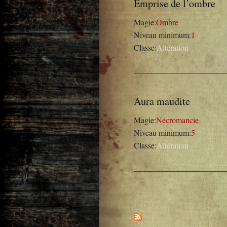
Emprise de l’ombre
Magie:
Ombre
Niveau minimum:
1
Classe:
Altération
Aura maudite
Magie:
Nécromancie
Niveau minimum:
5
Classe:
Altération
Pages