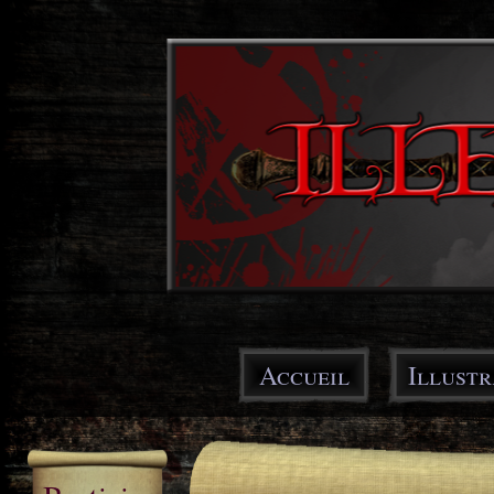
Ski
mai
con
Main menu
Accueil
Illustr
You are here