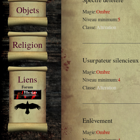
Objets
Magie:
Ombre
Niveau minimum:
5
Classe:
Altération
Religion
Usurpateur silencieux
Magie:
Ombre
Liens
Niveau minimum:
4
Classe:
Altération
Forum
.
Enlèvement
Magie:
Ombre
Niveau minimum:
4