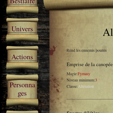
Bestiaire
Univers
Al
Rend les ennemis pourris
Actions
Emprise de la canopée
Magie:
Fymasy
Niveau minimum:
3
Personna
Classe:
Altération
ges
Spectre délétère