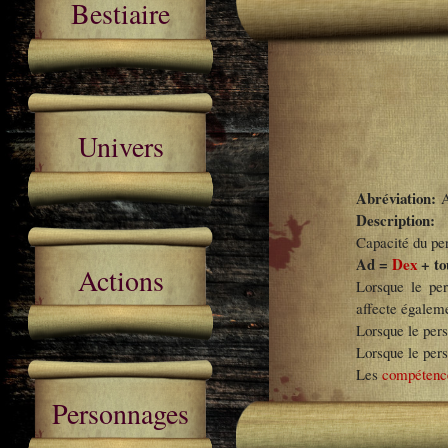
Bestiaire
Univers
Abréviation:
Description:
Capacité du pe
Ad =
Dex
+ to
Actions
Lorsque le pe
affecte égaleme
Lorsque le pers
Lorsque le pers
Les
compétence
Personnages