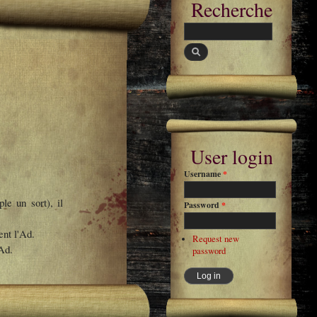
Recherche
Search
User login
Username
*
e un sort), il
Password
*
ent l'Ad.
Request new
'Ad.
password