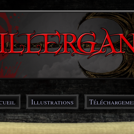
Skip to
main
Illergan
content
cueil
Illustrations
Téléchargeme